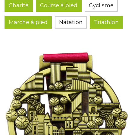
Charité
Course à pied
Cyclisme
Marche à pied
Natation
Triathlon