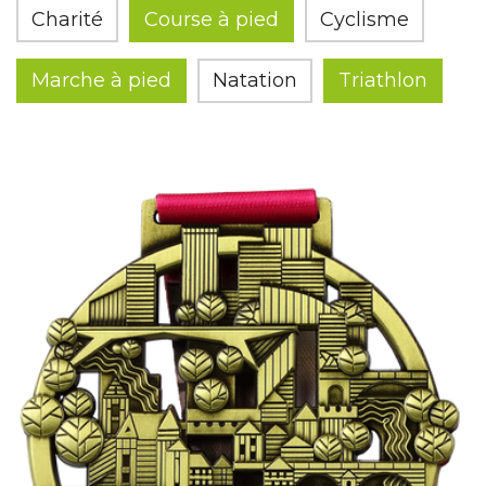
Charité
Course à pied
Cyclisme
Marche à pied
Natation
Triathlon