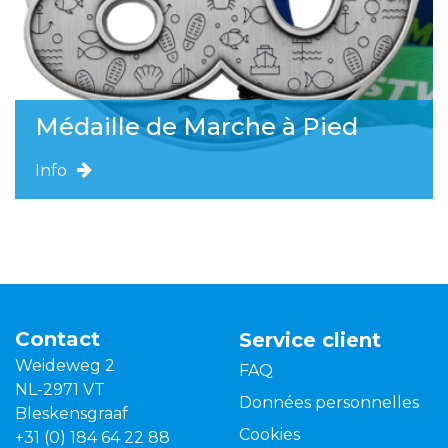
Médaille de Marche à Pied
Info
Contact
Service client
Weideweg 2
FAQ
NL-2971 VT
Données personnelles
Bleskensgraaf
Cookies
+31 (0) 184 64 22 88