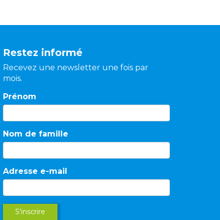
Restez informé
Recevez une newsletter une fois par
mois.
Prénom
Nom de famille
Adresse e-mail
S'inscrire