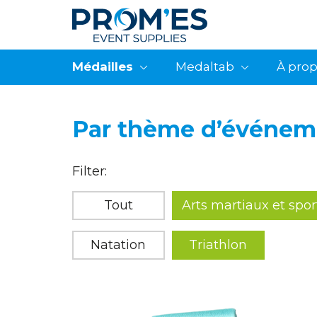
Médailles
Medaltab
À pro
Par thème d’événem
Filter:
Tout
Arts martiaux et spo
Natation
Triathlon