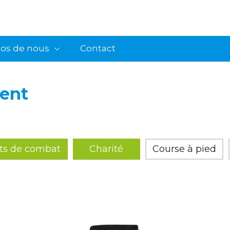
pos de nous
Contact
ent
rts de combat
Charité
Course à pied