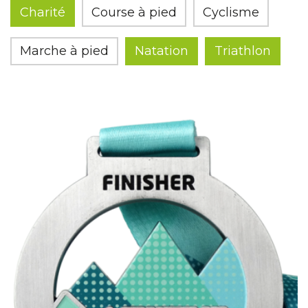
Charité
Course à pied
Cyclisme
Marche à pied
Natation
Triathlon