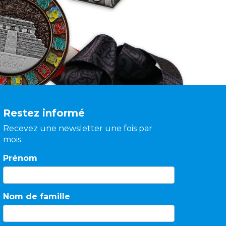
Restez informé
Recevez une newsletter une fois par
mois.
Prénom
Nom de famille