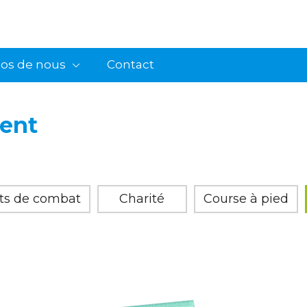
pos de nous
Contact
ent
rts de combat
Charité
Course à pied