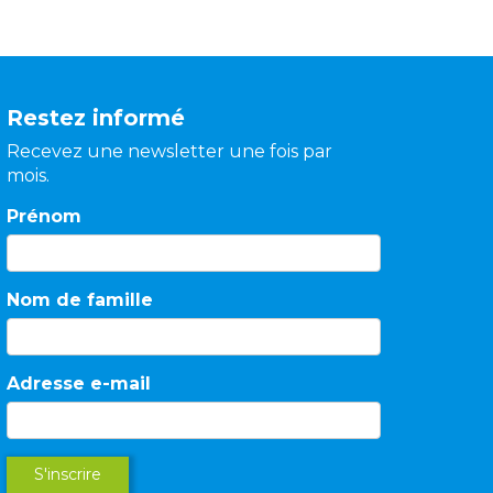
Restez informé
Recevez une newsletter une fois par
mois.
Prénom
Nom de famille
Adresse e-mail
S'inscrire