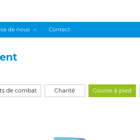
pos de nous
Contact
ent
rts de combat
Charité
Course à pied