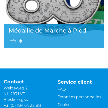
Médaille de Marche à Pied
Info
Contact
Service client
Weideweg 2
FAQ
NL-2971 VT
Données personnelles
Bleskensgraaf
Cookies
+31 (0) 184 64 22 88