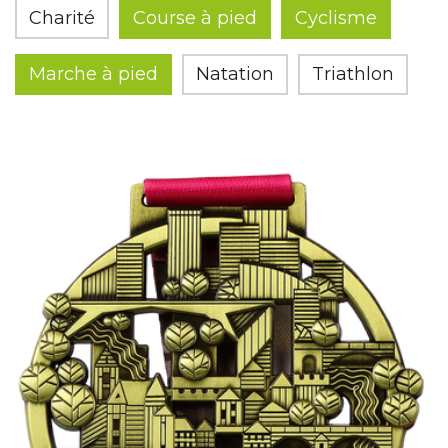
Charité
Course à pied
Cyclisme
Marche à pied
Natation
Triathlon