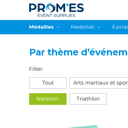
Médailles
Medaltab
À pro
Par thème d’événem
Filter:
Tout
Arts martiaux et spo
Natation
Triathlon