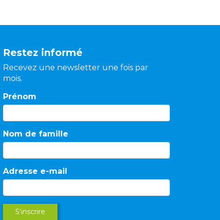
Restez informé
Recevez une newsletter une fois par
mois.
Prénom
Nom de famille
Adresse e-mail
S'inscrire