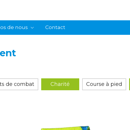
pos de nous
Contact
ent
rts de combat
Charité
Course à pied