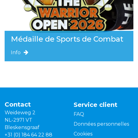
Médaille de Sports de Combat
Info
Contact
Service client
Weideweg 2
FAQ
NL-2971 VT
Données personnelles
Bleskensgraaf
Cookies
+31 (0) 184 64 22 88